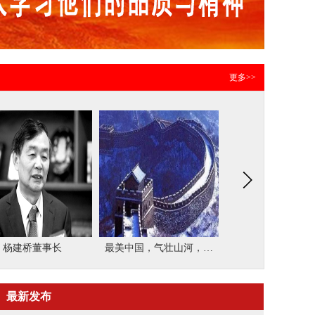
的人生“对话”
更多>>
中国，气壮山河，动
任正非 创办华为技术有限
李开复 曾任Googl
人心魄
公司
全球副总裁
最新发布