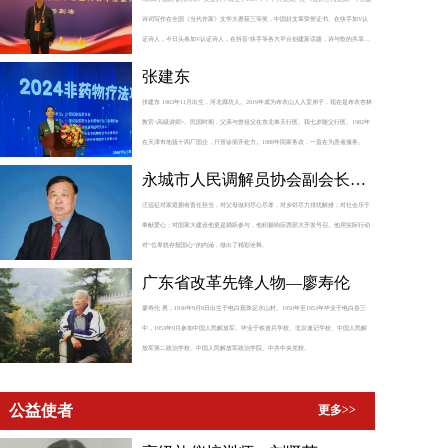
诗词写作在全国《当代作家》文学大赛获三等奖，中国好文章荣誉证书。在快手加V认
证诗人，今日头条加V认证诗人，在抖音\快手等各大平台创建新话题，诗与歌的共享，
为当代短视频注入新的血液。在2025又获传统文化年度公益人物获。
张建东
张建东 1963年11月出生，河北廊坊人。2019年成为布衣山人入室弟子，现在是布衣杏林
教官<高级讲师>。民国时期，父亲与曾祖父在东北奉天行医。我七岁随父行医。1982年
在天津市地毯十四厂国企，只管诊病开处方。1988年回家务农，一直在为患者服务。
永城市人民调解员协会副会长—
汪远征
汪远征对家庭拥有责任担当，对父母做到尽心尽孝，对乡邻尽力排忧解难；对社会乐于
奉献爱心；对国家大建设他更是踊跃参与，他积极响应西部大开发号召。他用实际行动
对“位卑犹存报国心”的内涵，做出了精彩诠释。
广东省改革先锋人物—廖寿伦
廖寿伦 男，1936年9月8日出生于电白观珠定水山村。1950年至1953年毕业于电白县三
中，1953年9月参加中国人民解放军。毕业于铁道兵学校、北京速记学校、中国人民解
放军第二政治学校、中国人民解放军政治学院、中共中央党校。
公益使者
更多>>