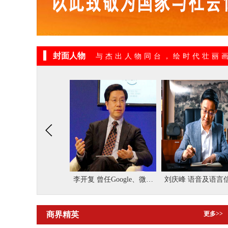
封面人物
与杰出人物同台，绘时代壮丽
 曾任Google、微软
刘庆峰 语音及语言信息处
王坚 中国工程院院
全球副总裁
理国家工程实验室主任
阿里云创始人
商界精英
更多>>