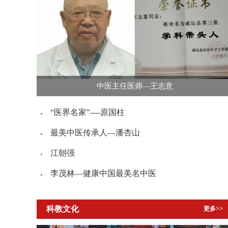
中医主任医师—王志意
“医界名家”----原国柱
最美中医传承人—潘杏山
江朝强
李茂林—健康中国最美名中医
科教文化
更多>>