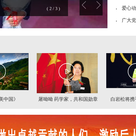
爱心动
( 3 / 3 )
美中国》
屠呦呦 药学家，共和国勋章
白岩松将携
获得者、中国首位诺贝尔医
人，走进全
学奖获得者
校，与当代