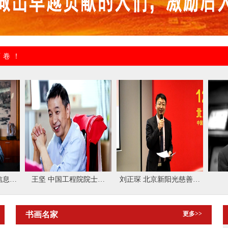
诚、有价值
画卷！
士、
刘正琛 北京新阳光慈善基
杨建桥董事长
最美
金会创始人、秘书长
书画名家
更多>>