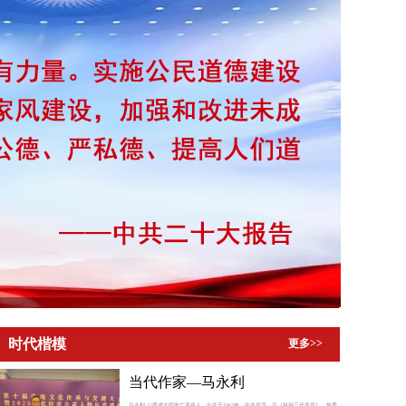
时代楷模
更多>>
当代作家—马永利
马永利 山西省大同市广灵县人，出生于1967年，中共党员。注《祖孙三代党员》，热爱