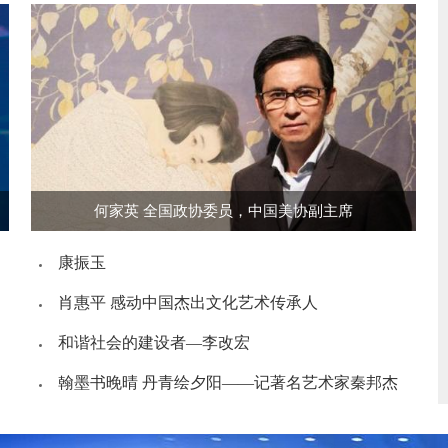
何家英 全国政协委员，中国美协副主席
康振玉
肖惠平 感动中国杰出文化艺术传承人
和谐社会的建设者—李改宏
翰墨书晚晴 丹青绘夕阳——记著名艺术家秦邦杰