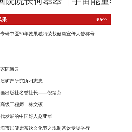
长何攀攀
|
宇宙能量转换法悟创
风采
更多>>
专研中医50年效果独特荣获健康宣传大使称号
勇
清
专家陈海云
地质矿产研究所刁志忠
书画出版社名誉社长——倪绪芬
级高级工程师—林文硕
时代发展的中国好人赵亚华
上海市民健康茶饮文化节之现制茶饮专场举行