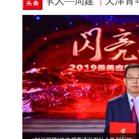
化传承人—周建
|
天津青年书画