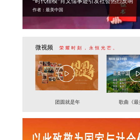
“时代楷模”肖文儒事迹引发社会热烈反响
作者：最美中国
微视频
荣耀时刻，永恒光芒。
团圆就是年
歌曲《最