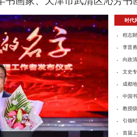
家、天津市武清区沁芳书画院院
时代
程志财
李晋
向政
文史
成都
中国
教授
引领
首届