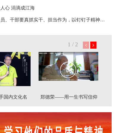
人心 涓滴成江海
广大党员、干部要真抓实干、担当作为，以钉钉子精神抓好改革落实
1
/
2
手国内文化名
郑德荣——用一生书写信仰
弘扬中
国几十所大学院
青年学生进行真