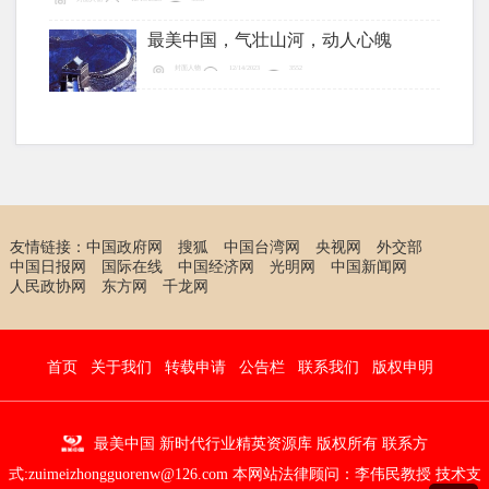
励战友，始终用行动践行着军人的光荣与使
最美中国，气壮山河，动人心魄
命。
封面人物
12/14/2023
3552
友情链接：
中国政府网
搜狐
中国台湾网
央视网
外交部
中国日报网
国际在线
中国经济网
光明网
中国新闻网
人民政协网
东方网
千龙网
首页
关于我们
转载申请
公告栏
联系我们
版权申明
最美中国 新时代行业精英资源库 版权所有 联系方
式:zuimeizhongguorenw@126.com 本网站法律顾问：
李伟民教授
技术支