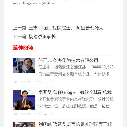
zuimeizhongguorenw@126.com
上一篇:
王坚 中国工程院院士、 阿里云创始人
下一篇:
杨建桥董事长
延伸阅读
任正非 创办华为技术有限公司
任正非，祖籍浙江省浦江县，1944年10月25
日出生于贵州省安顺市镇宁县。华为技术有
限公司主要创始人兼总裁。
封面人物
12/19/2023
5975
李开复 曾任Google、微软全球副总裁
李开复曾就读于卡内基梅隆大学，获计算机
学博士学位，后担任副教授。他是一位信息
产业的经理人、创业者和电脑科学的研究
封面人物
12/19/2023
5934
者。
刘庆峰 语音及语言信息处理国家工程