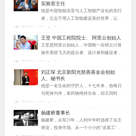
实验室主任
他是中国智能语音与人工智能产业化的先行
者，立志于用人工智能建设美好世界，让人
工智能技术惠及百姓生活，为我国人工智能
封面人物
12/19/2023
4757
技术研究做出重要贡献。
王坚 中国工程院院士、 阿里云创始人
王坚是阿里云创始人，中国唯一自研云计算
操作系统飞天的提出者、设计者和建设者，
推动中国IT产业从IOE（IBM小型机、
封面人物
12/19/2023
6573
Oracle数据库和EMC存储）向云计算转变。
刘正琛 北京新阳光慈善基金会创始
突破世界级技术难题，实现中国云计算从0
人、秘书长
到1的突破。
他是一名生命的守护人，十七年来，他每日
与死神为伴，靠药物维持生命，却又同时帮
助了千千万万个濒临绝望的病人，他本该有
封面人物
12/19/2023
4774
着衣食无忧的生活，但偏偏选择了一条艰难
杨建桥董事长
的公益之路。他就是慈善使者——刘正琛。
杨建桥，从军23年，人到中年时选择了自主
择业，投身市场。从一个小小的“送菜工”，
到集团总舵手，他依靠战友、发动战友、激
封面人物
12/19/2023
4598