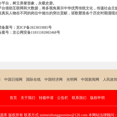
介平台，树立美誉形象，永载史册。
借助互联网和大数据，将多视角展示中华优秀传统文化，传递社会主旋
业真实人物在不同的岗位中做出的突出贡献，讴歌塑造各个历史时期涌现
备案号：京ICP备2023033085号
案号：京公网安备11011102002468号
部
中国日报网
国际在线
中国经济网
光明网
中国新闻网
人民政
首页
关于我们
转载申请
公告栏
联系我们
版权申明
版权所有 联系方式:zuimeizhongguorenw@126.com 本网站法律顾问