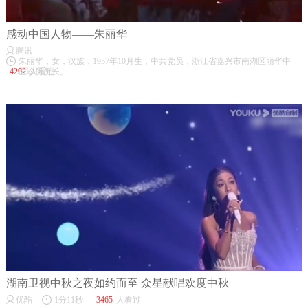
感动中国人物——朱丽华
腾讯
朱丽华，女，汉族，1957年10月生，中共党员，浙江省嘉兴市南湖区丽华中
4292
医诊所所长。
人看过
湖南卫视中秋之夜如约而至 众星献唱欢度中秋
优酷
1分11秒
3465
人看过