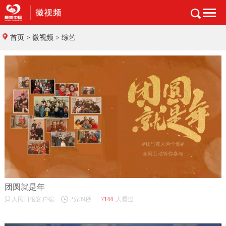
首页
> 微视频 > 综艺
团圆就是年
人民日报客户端
2分39秒
7144
人看过