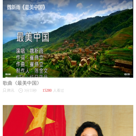
歌曲《最美中国》
腾讯
3分55秒
15280
人看过