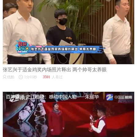
张艺兴于适金鸡奖内场照片释出 两个帅哥太养眼
优酷
1分03秒
3591
人看过