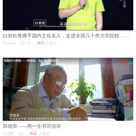
白岩松将携手国内文化名人，走进全国几十所大学院校，与当代青年学生进行真诚、有价值的人生“对话”
youku
1分
3575
人看过
郑德荣——用一生书写信仰
优酷
3522
人看过