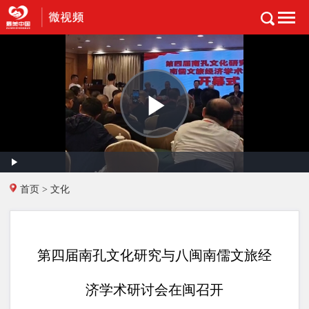
播
Play
Mute
首页
>
文化
放
Loaded
:
Progress
:
0%
0%
Remaining
-0:00
Time
Fullscreen
第四届南孔文化研究与八闽南儒文旅经
济学术研讨会在闽召开