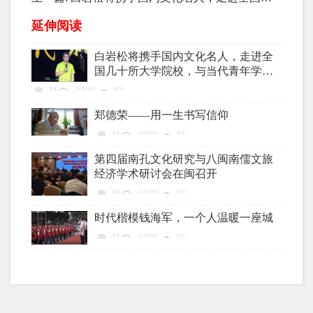
十所大学院校，与当代青年学生进行真诚、有价值
延伸阅读
的人生“对话”
白岩松将携手国内文化名人，走进全
国几十所大学院校，与当代青年学生
进行真诚、有价值的人生“对话”
文化
12/19/2023
3579
郑德荣——用一生书写信仰
文化
12/28/2023
3526
第四届南孔文化研究与八闽南儒文旅
经济学术研讨会在闽召开
文化
12/17/2023
3320
时代楷模钱海军，一个人温暖一座城
文化
12/19/2023
2327