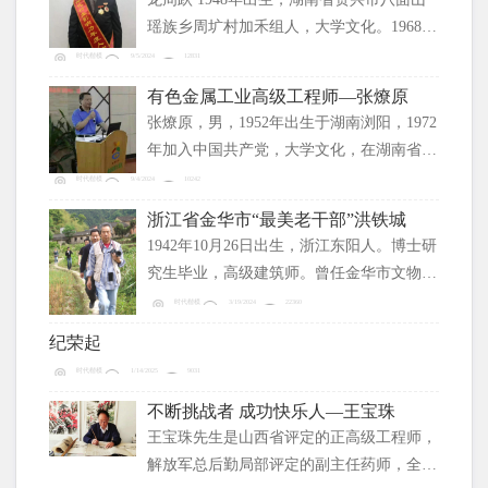
院、中共中央党校。
瑶族乡周圹村加禾组人，大学文化。1968年
至1975年当兵参军在云南昆明市，1986年在
时代楷模
9/5/2024
12831
青市乡政府任司法工作员；1989年10月简政
有色金属工业高级工程师—张燎原
回家务农、做手艺；2000年考取国家法律工
张燎原，男，1952年出生于湖南浏阳，1972
作者，在资兴市司法局乾安及星光法律服务
年加入中国共产党，大学文化，在湖南省有
所工作。
色金属工业系统当过翻译、工程师、高级工
时代楷模
9/4/2024
10242
程师、科长、副处长、处长。是中国散文学
浙江省金华市“最美老干部”洪铁城
会会员、湖南省作家协会会员和省诗词协会
1942年10月26日出生，浙江东阳人。博士研
会员。其事迹录入中国大百科全书出版社
究生毕业，高级建筑师。曾任金华市文物局
2001年出版的《中国优秀领导人才大典》和
党组书记、金华市国土规划局总工程师等
时代楷模
3/19/2024
22360
2012年第1期《中外名流》杂志。
职。
纪荣起
时代楷模
1/14/2025
9031
不断挑战者 成功快乐人—王宝珠
王宝珠先生是山西省评定的正高级工程师，
解放军总后勤局部评定的副主任药师，全国