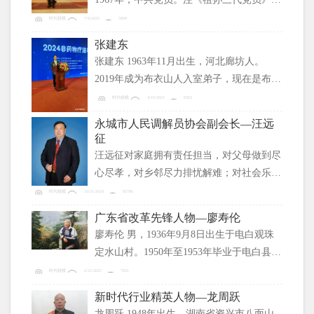
热爱诗词写作在全国《当代作家》文学大赛
时代楷模
7/9/2025
5899
获三等奖，中国好文章荣誉证书。在快手加
张建东
V认证诗人，今日头条加V认证诗人，在抖
张建东 1963年11月出生，河北廊坊人。
音\快手等各大平台创建新话题，诗与歌的
2019年成为布衣山人入室弟子，现在是布衣
共享，为当代短视频注入新的血液。在2025
杏林教官<高级讲师>。民国时期，父亲与曾
时代楷模
4/19/2025
8302
又获传统文化年度公益人物获。
祖父在东北奉天行医。我七岁随父行医。
永城市人民调解员协会副会长—汪远
1982年在天津市地毯十四厂国企，只管诊病
征
开处方。1988年回家务农，一直在为患者服
汪远征对家庭拥有责任担当，对父母做到尽
务。
心尽孝，对乡邻尽力排忧解难；对社会乐于
奉献爱心；对国家大建设他更是踊跃参与，
时代楷模
10/31/2024
92786
他积极响应西部大开发号召。他用实际行动
广东省改革先锋人物—廖寿伦
对“位卑犹存报国心”的内涵，做出了精彩诠
廖寿伦 男，1936年9月8日出生于电白观珠
释。
定水山村。1950年至1953年毕业于电白县三
中，1953年9月参加中国人民解放军。毕业
时代楷模
2/21/2025
7031
于铁道兵学校、北京速记学校、中国人民解
新时代行业精英人物—龙周跃
放军第二政治学校、中国人民解放军政治学
龙周跃 1948年出生，湖南省资兴市八面山