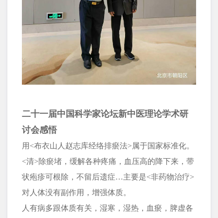
二十一届中国科学家论坛新中医理论学术研
讨会感悟
用<布衣山人赵志库经络排瘀法>属于国家标准化。
<清>除瘀堵，缓解各种疼痛，血压高的降下来，带
状疱疹可根除，不留后遗症…主要是<非药物治疗>
对人体没有副作用，增强体质。
人有病多跟体质有关，湿寒，湿热，血瘀，脾虚各