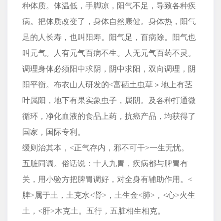
种体质。体温低，手脚凉，阳气不足，导致各种疾
病。把体质改变了，身体自然康健。身体热，阳气
足的人长寿，也叫阳寿。阳气足，百病除。阳气也
叫元气。人有元气百病不生。人无元气百药不灵。
调理身体必须阳中求阴，阴中求阳，双向调理，阴
阳平衡。布衣山人研发的<富硒土虫草＞地上有茎
叶属阳，地下有果实象虫子，属阴。及各种打通微
循环，净化血液的食品上药，抗癌产品，均获得了
国家，国际专利。
缓则治其本，<正气存内，邪不可干>一生无忧。
五脏同调。俗话说：十人九胃，疾病都与脾胃有
关，用小验方把脾胃调好，对全身有辅助作用。<
脾>属于土，土克水<肾>，土生金<肺>，<心>火生
土，<肝>木克土。五行，五脏相生相克。