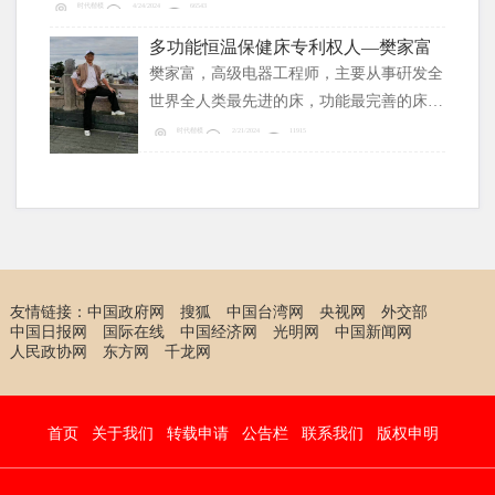
首批执业药师。 1965年山西大学生物系毕
时代楷模
4/24/2024
66543
业，分配到太原制药厂从事化验室工作。在
多功能恒温保健床专利权人—樊家富
日复一日的重复检验的同时，发现了物质中
樊家富，高级电器工程师，主要从事硏发全
水分测定方法是学术空白。
世界全人类最先进的床，功能最完善的床，
占领全人类全世界床业市场。
时代楷模
2/21/2024
11915
友情链接：
中国政府网
搜狐
中国台湾网
央视网
外交部
中国日报网
国际在线
中国经济网
光明网
中国新闻网
人民政协网
东方网
千龙网
首页
关于我们
转载申请
公告栏
联系我们
版权申明