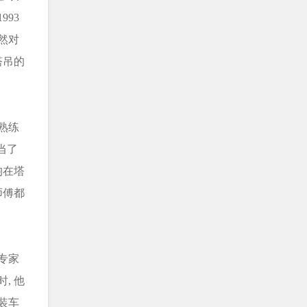
993
然对
塔吊的
熟练
当了
均在塔
师傅都
专家
, 他
装车