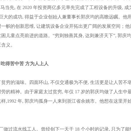
马当先, 在 2020 年投资两亿多元率先完成了工程设备的升级, 成
巨大的成功, 得益于企业创始人兼董事长郭庆均的高瞻远瞩。他
树一帜的创新思维, 让建筑设备企业开拓出更广阔的发展空间；他
困儿童点亮前进的道路。“穷则独善其身, 达则兼济天下”, 郭庆
正含义。
吃得苦中苦 方为人上人
贫穷的滋味。四面环山, 不仅交通极为不便, 生活更是让人苦不
劳的精神。由于家庭太过贫穷, 年仅 17 岁的郭庆均做了人生中
样,1992 年, 郭庆均孤身一人来到浙江省余姚市。他想在这里开
厂做过流水线工人。曾经创下一天干 18 个小时的记录, 只为了能