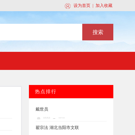
关注此公众号
设为首页
|
加入收藏
搜索
热点排行
戴世员
名医风采
5687569
翟宗法 湖北当阳市文联