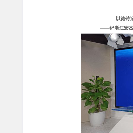
以德铸
——记浙江宏