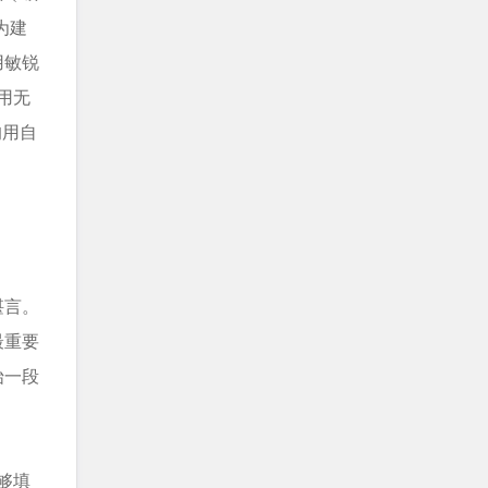
为建
用敏锐
用无
均用自
堪言。
最重要
始一段
够填