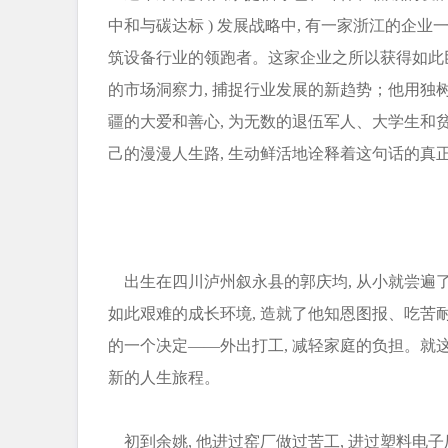
中和与碳达标 ) 发展战略中, 有一家浙江的企业一
筑设备行业的领跑者。这家企业之所以获得如此
的市场洞察力, 捕捉行业发展的新趋势；他用独
疆的大爱和善心, 为无数的退伍军人、大学生和贫
己的漫漫人生路, 生动鲜活地诠释着这句话的真
出生在四川泸州叙永县的郭庆均, 从小就尝遍了
如此艰难的成长环境, 造就了他知恩图报、吃苦耐
的一个决定——外出打工, 减轻家庭的负担。就这
新的人生旅程。
初到余姚, 他进过窑厂做过苦工, 进过塑料电子