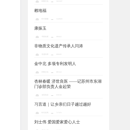
科教文化
5621697
赖地福
时代楷模
5520929
康振玉
书画名家
984422
非物质文化遗产传承人闫涛
非遗传承
899430
金中北 多项专利发明人
科教文化
885164
杏林春暖 济世良医 ——记苏州市东湖
门诊部负责人金起荣
名医风采
859538
习言道｜让乡亲们日子越过越好
时代采风
717470
刘士伟 爱国爱家爱心人士