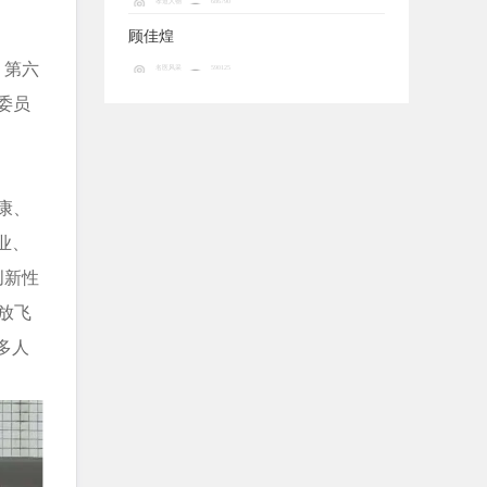
孝道人物
686790
顾佳煌
、第六
名医风采
590125
委员
康、
业、
创新性
放飞
多人