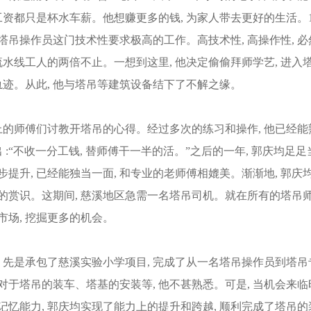
些工资都只是杯水车薪。他想赚更多的钱, 为家人带去更好的生活。1
了塔吊操作员这门技术性要求极高的工作。高技术性, 高操作性, 必
水线工人的两倍不止。一想到这里, 他决定偷偷拜师学艺, 进入
轨迹。从此, 他与塔吊等建筑设备结下了不解之缘。
的师傅们讨教开塔吊的心得。经过多次的练习和操作, 他已经能
:“不收一分工钱, 替师傅干一半的活。”之后的一年, 郭庆均足足
升, 已经能独当一面, 和专业的老师傅相媲美。渐渐地, 郭庆
的赏识。这期间, 慈溪地区急需一名塔吊司机。就在所有的塔吊
市场, 挖掘更多的机会。
, 先是承包了慈溪实验小学项目, 完成了从一名塔吊操作员到塔吊
对于塔吊的装车、塔基的安装等, 他不甚熟悉。可是, 当机会来临时
忆能力, 郭庆均实现了能力上的提升和跨越, 顺利完成了塔吊的