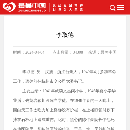
首页
>
劳动模范
李取德
时间：2024-04-04 点击数量：34308 来源：最美中国
李取德 男，汉族，
浙江台州人，
1949
年
4
月参加革命
工作，离休前任杭州市交公司党委书记。
主要业绩：1941年就读文昌阁小学，
1946
年夏小学毕
业后，去黄岩颖川医院当学徒。在
1948
年春的一天晚上，
因白天工作太吃力加上楼梯没有护栏，在上楼睡觉时跌下
摔在石板地上造成重伤。此时，黑心的陈仲豪院长怕他死
在他医院里，影响他医院的信誉，于是，第二天就把他抬