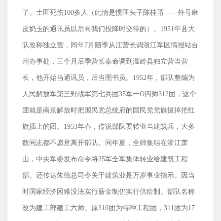
了。土匪死伤
100
多人（此情是惯匪头子陈桂莆——外号麻
皮奶玉的通讯员以后向我们投降时交待的）。
1951
年县大
队改称独立营，同年
7
月随季从江营长调浙江军区情报站台
州办事处，三个月后季营长奉命调到温岭县独立营当营
长，他开始当通讯员，后当图书员。
1952
年，部队整编为
人民解放军第三野战军第七兵团
35
军一
O
四师
312
团，这个
团就是南京解放时把国民党总统府的国民党党旗拔掉把红
旗插上的团。
1953
年春，传说部队要转业当建筑兵，大多
数同志都不愿意离开部队。同年夏，全师集结在浙江萧
山，中央军委发布命令将
35
军全军集体转业给建筑工程
部。还传达朱德总司令关于建筑业是万岁事业指示。因当
时国家经济困难没法实行薪金制仍实行供给制。部队名称
改为建工部建工六师。原
310
团为特种工程团，
311
团为
17