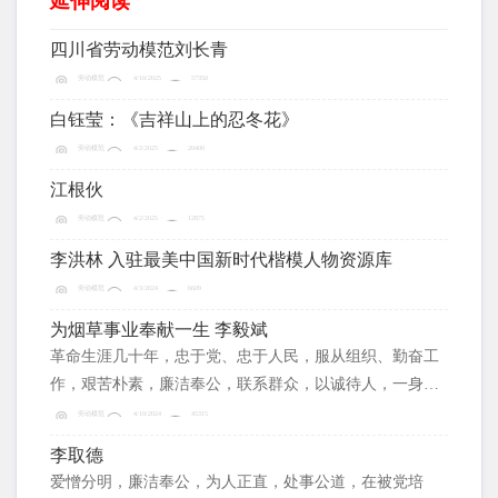
延伸阅读
四川省劳动模范刘长青
劳动模范
4/10/2025
57350
白钰莹：《吉祥山上的忍冬花》
劳动模范
4/2/2025
20400
江根伙
劳动模范
4/2/2025
12875
李洪林 入驻最美中国新时代楷模人物资源库
劳动模范
4/3/2024
6609
为烟草事业奉献一生 李毅斌
革命生涯几十年，忠于党、忠于人民，服从组织、勤奋工
作，艰苦朴素，廉洁奉公，联系群众，以诚待人，一身正
气，两袖清风，为党和人民的革命事业奉献出自己的青春
劳动模范
4/10/2024
45315
年华和毕生的一切，曾多次受到上级的表彰和奖励。
李取德
爱憎分明，廉洁奉公，为人正直，处事公道，在被党培