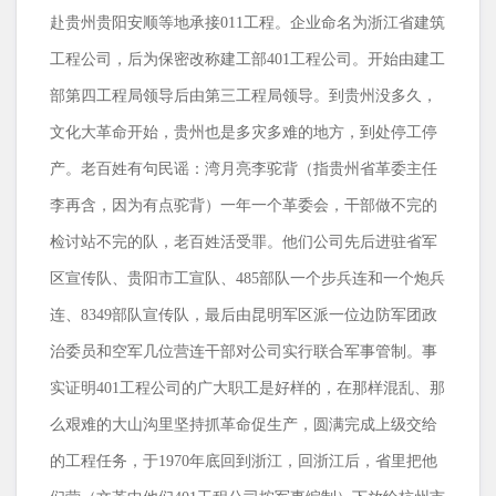
赴贵州贵阳安顺等地承接
011
工程。企业命名为浙江省建筑
工程公司，后为保密改称建工部
401
工程公司。开始由建工
部第四工程局领导后由第三工程局领导。到贵州没多久，
文化大革命开始，贵州也是多灾多难的地方，到处停工停
产。老百姓有句民谣：湾月亮李驼背（指贵州省革委主任
李再含，因为有点驼背）一年一个革委会，干部做不完的
检讨站不完的队，老百姓活受罪。他们公司先后进驻省军
区宣传队、贵阳市工宣队、
485
部队一个步兵连和一个炮兵
连、
8349
部队宣传队，最后由昆明军区派一位边防军团政
治委员和空军几位营连干部对公司实行联合军事管制。事
实证明
401
工程公司的广大职工是好样的，在那样混乱、那
么艰难的大山沟里坚持抓革命促生产，圆满完成上级交给
的工程任务，于
1970
年底回到浙江，回浙江后，省里把他