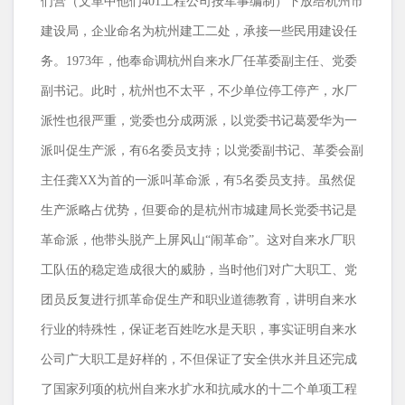
们营（文革中他们
401
工程公司按军事编制）下放给杭州市
建设局，企业命名为杭州建工二处，承接一些民用建设任
务。
1973
年，他奉命调杭州自来水厂任革委副主任、党委
副书记。此时，杭州也不太平，不少单位停工停产，水厂
派性也很严重，党委也分成两派，以党委书记葛爱华为一
派叫促生产派，有
6
名委员支持；以党委副书记、革委会副
主任龚
XX
为首的一派叫革命派，有
5
名委员支持。虽然促
生产派略占优势，但要命的是杭州市城建局长党委书记是
革命派，他带头脱产上屏风山“闹革命”。这对自来水厂职
工队伍的稳定造成很大的威胁，当时他们对广大职工、党
团员反复进行抓革命促生产和职业道德教育，讲明自来水
行业的特殊性，保证老百姓吃水是天职，事实证明自来水
公司广大职工是好样的，不但保证了安全供水并且还完成
了国家列项的杭州自来水扩水和抗咸水的十二个单项工程