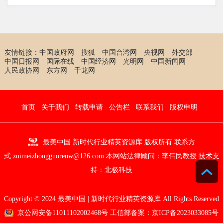
友情链接：
中国政府网
搜狐
中国台湾网
央视网
外交部
中国日报网
国际在线
中国经济网
光明网
中国新闻网
人民政协网
东方网
千龙网
首页
关于我们
转载申请
公告栏
联系我们
版权申明
最美中国 新时代行业精英资源库 版权所有 联系方
式:zuimeizhongguorenw@126.com 本网站法律顾问：
李伟民教授
技术支
持：
北极科技
Copyright © 2024 最美中国 | 新时代行业精英资源库 All Rights Reserved
京公网安备11011102002468号 工信部备案：
京ICP备2023033085号