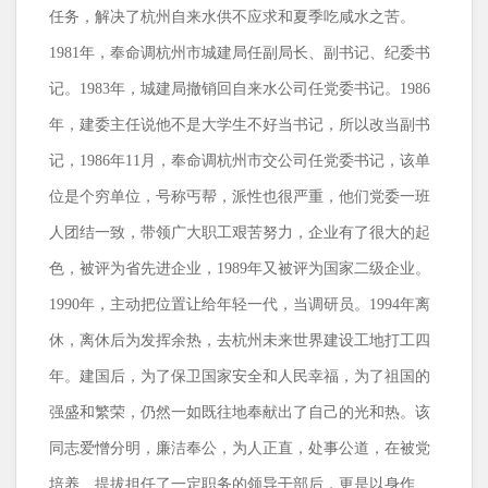
任务，解决了杭州自来水供不应求和夏季吃咸水之苦。
1981
年，奉命调杭州市城建局任副局长、副书记、纪委书
记。
1983
年，城建局撤销回自来水公司任党委书记。
1986
年，建委主任说他不是大学生不好当书记，所以改当副书
记，
1986
年
11
月，奉命调杭州市交公司任党委书记，该单
位是个穷单位，号称丐帮，派性也很严重，他们党委一班
人团结一致，带领广大职工艰苦努力，企业有了很大的起
色，被评为省先进企业，
1989
年又被评为国家二级企业。
1990
年，主动把位置让给年轻一代，当调研员。
1994
年离
休，离休后为发挥余热，去杭州未来世界建设工地打工四
年。建国后，为了保卫国家安全和人民幸福，为了祖国的
强盛和繁荣，仍然一如既往地奉献出了自己的光和热。该
同志爱憎分明，廉洁奉公，为人正直，处事公道，在被党
培养、提拔担任了一定职务的领导干部后，更是以身作