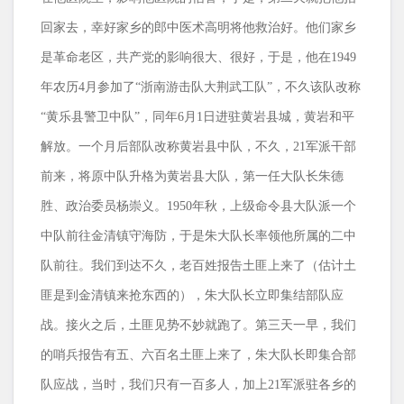
回家去，幸好家乡的郎中医术高明将他救治好。他们家乡
是革命老区，共产党的影响很大、很好，于是，他在
1949
年农历
4
月参加了“浙南游击队大荆武工队”，不久该队改称
“黄乐县警卫中队”，同年
6
月
1
日进驻黄岩县城，黄岩和平
解放。一个月后部队改称黄岩县中队，不久，
21
军派干部
前来，将原中队升格为黄岩县大队，第一任大队长朱德
胜、政治委员杨崇义。
1950
年秋，上级命令县大队派一个
中队前往金清镇守海防，于是朱大队长率领他所属的二中
队前往。我们到达不久，老百姓报告土匪上来了（估计土
匪是到金清镇来抢东西的），朱大队长立即集结部队应
战。接火之后，土匪见势不妙就跑了。第三天一早，我们
的哨兵报告有五、六百名土匪上来了，朱大队长即集合部
队应战，当时，我们只有一百多人，加上
21
军派驻各乡的