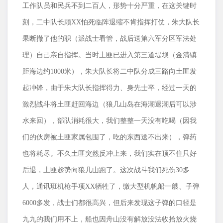
工作队员和民兵不到二百人，形势十分严重，在这关键时
刻，二中队长顾
XX
怕死临阵退缩不肯指挥打仗，朱大队长
果断撤了他的职（派战士看管，战后送第六军分区军法处
理）自己亲自指挥。当时土匪已进入第三道堤坝（金清镇
距海边约
1000
米），朱大队长将二中队分成三路向土匪发
起冲锋，由于朱大队长指挥得力、身先士卒，经过一天的
激烈战斗将土匪赶回海边（狼几山岛在海潮退潮后可以涉
水来回），部队消耗很大，我们整整一天没有吃喝（因我
们的伙房被土匪家属包围了，吃的东西送不出来），弹药
也将耗尽。不久土匪突然反冲上来，我们实在顶不住只好
后退，土匪趁势向狼几山跑了。这次战斗我们死伤
30
多
人，通讯班机枪手项
XX
牺牲了，缴大型机帆船一艘、子弹
6000
多发，战士们都很高兴，但后来发现这子弹的口径是
九九的我们用不上，船也因舟山没有解放没法收拾放火烧