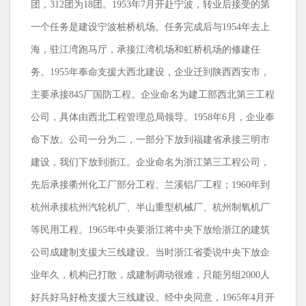
团，
312
团为
18
团。
1953
年
7
月开赴宁波，转业后接受的第
一个任务是建设宁波桩桥机场。任务完成后与
1954
年去上
海，驻江湾跑马厅，承接江湾机场和虹桥机场的修建任
务。
1955
年奉命支援大西北建设，企业迁到陕西西安市，
主要承接
845
厂国防工程。企业命名为建工部西北第三工程
公司，具体由西北工程管理总局领导。
1958
年
6
月，企业奉
命下放。公司一分为二，一部分下放到福建省承接三明市
建设，我们下放到浙江。企业命名为浙江第三工程公司，
先后承接衢州化工厂部分工程、兰溪铝厂工程；
1960
年到
杭州承接杭州汽轮机厂、半山重型机械厂、杭州制氧机厂
等民用工程。
1965
年中央要浙江将中央下放给浙江的建筑
公司成建制支援大三线建设。当时浙江省委说中央下放企
业年久，机构已打散，成建制调动很难，只能另组
2000
人
好兵好马好枪支援大三线建设。经中央同意，
1965
年
4
月开