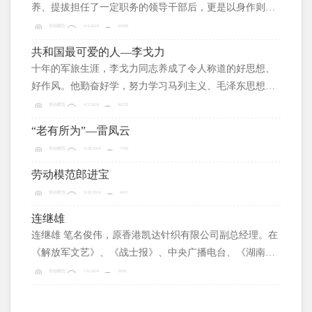
养、提拔担任了一定职务的领导干部后，更是以身作则，
吃苦在前，享受在后，一身正气，两袖清风，保持和发扬
劳动模范
4/4/2024
34308
了党的优良传统，始终善于领会党的各项指示精神，毫不
共和国最可爱的人—李戈力
动摇地贯彻执行党的路线方针政策，时刻同党中央保持高
十年的军旅生涯，李戈力同志养成了令人称道的好思想、
度一致，多次受到上级的表扬和奖励。
好作风。他勤奋好学，努力学习马列主义、毛泽东思想、
邓小平理论，认真执行党的路线，方针，政策，勤勤恳
劳动模范
4/3/2024
46229
恳，坚持为党的事业而奋斗；他实事求是，为人正派，办
“老有所为”—雷凤云
事严谨，工作认真，他艰苦仆素，联系群众，平易近人，
劳动模范
3/28/2024
7438
乐于助人。
劳动模范郎进宝
劳动模范
3/28/2024
6421
连继雄
连继雄 笔名俊伟，原香港凯达针织有限公司副总经理。在
《解放军文艺》、《战士报》、中央广播电台、《湖南日
报》等发表多篇诗歌，还创作过潮剧、曲艺等作品。
劳动模范
5/6/2024
3018