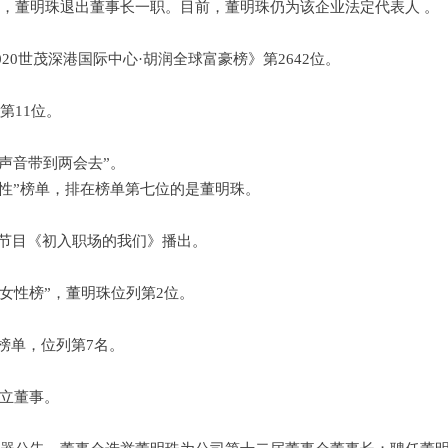
变动，董明珠退出董事长一职。目前，董明珠仍为该企业法定代表人 。
020世茂深港国际中心·胡润全球富豪榜》第2642位。
”第11位。
的声音带到两会去”。
女性”榜单，排在榜单第七位的是董明珠。
怀类节目《初入职场的我们》播出。
界女性榜”，董明珠位列第2位。
0强榜单，位列第7名。
独立董事。