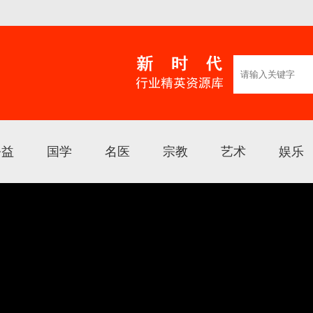
公益
国学
名医
宗教
艺术
娱乐