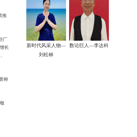
票推
些厂
新时代风采人物—
数论巨人—李达科
售增长
刘松林
量、
荣誉称
尊敬