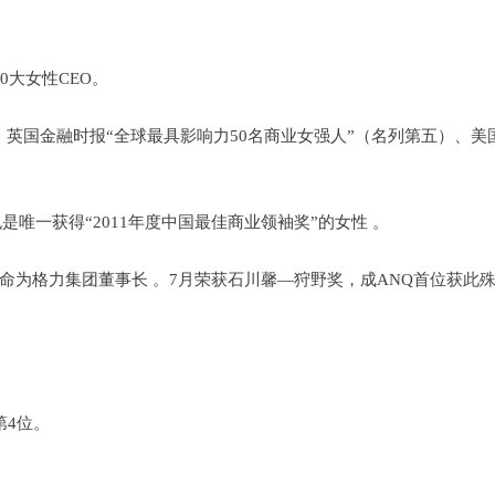
0大女性CEO。
”、英国金融时报“全球最具影响力50名商业女强人”（名列第五）、美
，也是唯一获得“2011年度中国最佳商业领袖奖”的女性 。
任命为格力集团董事长 。7月荣获石川馨—狩野奖，成ANQ首位获此
。
第4位。
。