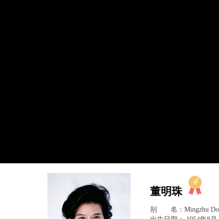
董明珠
别 名：Mingzhu Do