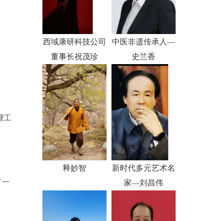
西域康研科技公司
中医非遗传承人—
董事长祝茂珍
史兰香
理工
释妙智
新时代多元艺术名
了一
家—刘昌伟