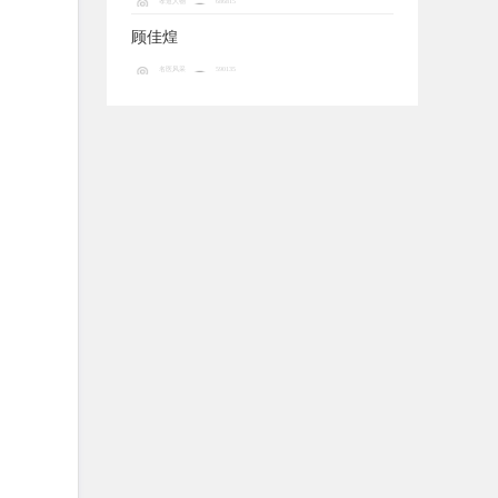
孝道人物
686815
顾佳煌
名医风采
590135