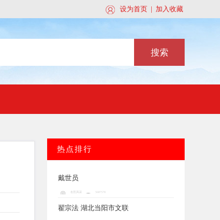
关注此公众号
设为首页
|
加入收藏
搜索
热点排行
戴世员
名医风采
5687578
翟宗法 湖北当阳市文联