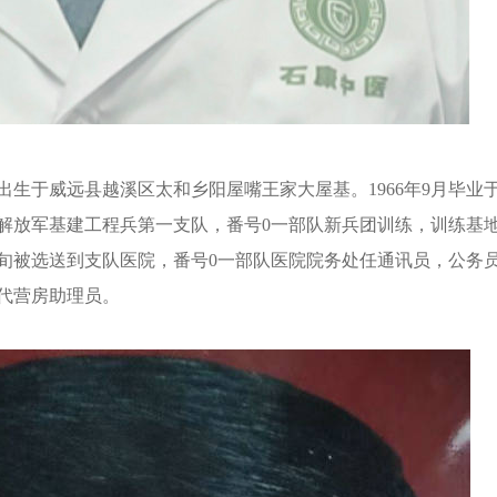
出生于威远县越溪区太和乡阳屋嘴王家大屋基。1966年9月毕业
民解放军基建工程兵第一支队，番号0一部队新兵团训练，训练基
旬被选送到支队医院，番号0一部队医院院务处任通讯员，公务
代营房助理员。