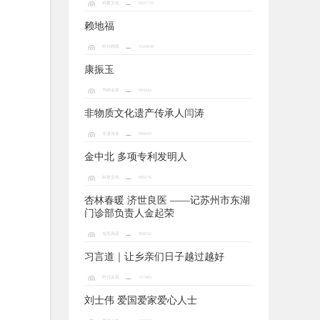
科教文化
5621710
赖地福
时代楷模
5520939
康振玉
书画名家
984434
非物质文化遗产传承人闫涛
非遗传承
899439
金中北 多项专利发明人
科教文化
885176
杏林春暖 济世良医 ——记苏州市东湖
门诊部负责人金起荣
名医风采
859552
习言道｜让乡亲们日子越过越好
时代采风
717485
刘士伟 爱国爱家爱心人士