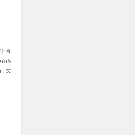
于仁寿
地在绵
员，文