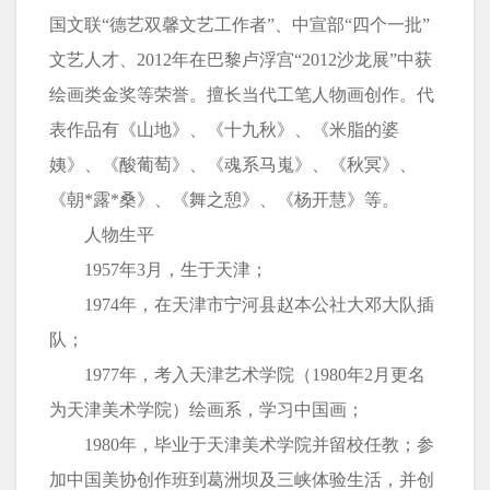
国文联“德艺双馨文艺工作者”、中宣部“四个一批”
文艺人才、2012年在巴黎卢浮宫“2012沙龙展”中获
绘画类金奖等荣誉。擅长当代工笔人物画创作。代
表作品有《山地》、《十九秋》、《米脂的婆
姨》、《酸葡萄》、《魂系马嵬》、《秋冥》、
《朝*露*桑》、《舞之憩》、《杨开慧》等。
人物生平
1957年3月，生于天津；
1974年，在天津市宁河县赵本公社大邓大队插
队；
1977年，考入天津艺术学院（1980年2月更名
为天津美术学院）绘画系，学习中国画；
1980年，毕业于天津美术学院并留校任教；参
加中国美协创作班到葛洲坝及三峡体验生活，并创