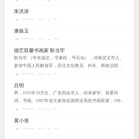
朱洪涛
书画名家
5/29/2024
90931
康振玉
书画名家
4/29/2024
984425
德艺双馨书画家 靳当牢
靳当牢 （学名锡文，字秦松，号石仙），河南灵宝市人。
参加中国人民解放军，历任文化教员、科长、师政治部主
任，师付政治委员、大校军衔，中国人民解放军北京政治
书画名家
3/27/2024
3831
学院毕业。
吕明
男，1935年10月生，广东四会市人，幼承家学、喜爱诗
词、书画。1987年首次参加全国商业系统书画联展，1989
年在本市粮食系统举办本人书画展。
书画名家
4/3/2024
54867
黄小准
书画名家
4/29/2024
80345