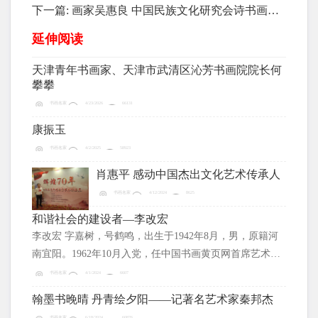
等
下一篇:
画家吴惠良 中国民族文化研究会诗书画艺
术委员会终身名誉主席
延伸阅读
天津青年书画家、天津市武清区沁芳书画院院长何
攀攀
书画名家
4/23/2026
66131
康振玉
书画名家
4/2/2025
58923
肖惠平 感动中国杰出文化艺术传承人
书画名家
4/12/2024
8625
和谐社会的建设者—李改宏
李改宏 字嘉树，号鹤鸣，出生于1942年8月，男，原籍河
南宜阳。1962年10月入党，任中国书画黄页网首席艺术
家，中国书画名家研究会名誉主席，政协书画院名誉院
书画名家
4/1/2024
6607
长。
翰墨书晚晴 丹青绘夕阳——记著名艺术家秦邦杰
书画名家
6/18/2024
60876