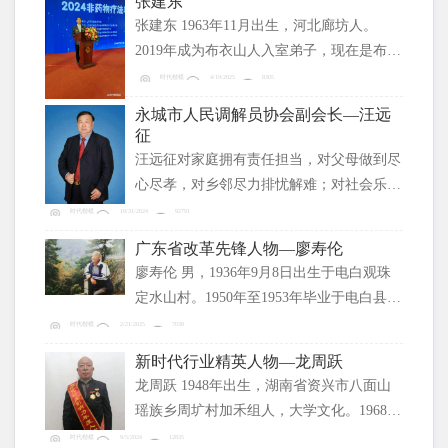
张建东
V认证诗人，今日头条加V认证诗人，在抖
张建东 1963年11月出生，河北廊坊人。
音\快手等各大平台创建新话题，诗与歌的
2019年成为布衣山人入室弟子，现在是布衣
共享，为当代短视频注入新的血液。在2025
杏林教官<高级讲师>。民国时期，父亲与曾
时代楷模
4/19/2025
8305
又获传统文化年度公益人物获。
祖父在东北奉天行医。我七岁随父行医。
永城市人民调解员协会副会长—汪远
1982年在天津市地毯十四厂国企，只管诊病
征
开处方。1988年回家务农，一直在为患者服
汪远征对家庭拥有责任担当，对父母做到尽
务。
心尽孝，对乡邻尽力排忧解难；对社会乐于
奉献爱心；对国家大建设他更是踊跃参与，
时代楷模
10/31/2024
92791
他积极响应西部大开发号召。他用实际行动
广东省改革先锋人物—廖寿伦
对“位卑犹存报国心”的内涵，做出了精彩诠
廖寿伦 男，1936年9月8日出生于电白观珠
释。
定水山村。1950年至1953年毕业于电白县三
中，1953年9月参加中国人民解放军。毕业
时代楷模
2/21/2025
7038
于铁道兵学校、北京速记学校、中国人民解
新时代行业精英人物—龙周跃
放军第二政治学校、中国人民解放军政治学
龙周跃 1948年出生，湖南省资兴市八面山
院、中共中央党校。
瑶族乡周圹村加禾组人，大学文化。1968年
至1975年当兵参军在云南昆明市，1986年在
时代楷模
9/5/2024
12835