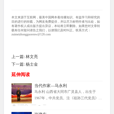
本文来源于互联网，最美中国网本着传播知识、有益学习和研究的
目的进行的转载，为网友免费提供，并以尽力标明作者与出处，如
有著作权人或出版方提出异议，本站将立即删除。如果您对文章转
载有任何疑问请告之我们，以便我们及时纠正。联系方式：
zuimeizhongguorenw@126.com
上一篇:
林文亮
下一篇:
杨士金
延伸阅读
当代作家—马永利
马永利 山西省大同市广灵县人，出生于
1967年，中共党员。注《祖孙三代党员》，
热爱诗词写作在全国《当代作家》文学大赛
时代楷模
7/9/2025
5904
获三等奖，中国好文章荣誉证书。在快手加