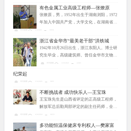
青市乡政府任司法工作员；1989年10月简政
有色金属工业高级工程师—张燎原
回家务农、做手艺；2000年考取国家法律工
张燎原，男，1952年出生于湖南浏阳，1972
作者，在资兴市司法局乾安及星光法律服务
年加入中国共产党，大学文化，在湖南省有
所工作。
色金属工业系统当过翻译、工程师、高级工
时代楷模
9/4/2024
10254
程师、科长、副处长、处长。是中国散文学
浙江省金华市“最美老干部”洪铁城
会会员、湖南省作家协会会员和省诗词协会
1942年10月26日出生，浙江东阳人。博士研
会员。其事迹录入中国大百科全书出版社
究生毕业，高级建筑师。曾任金华市文物局
2001年出版的《中国优秀领导人才大典》和
党组书记、金华市国土规划局总工程师等
时代楷模
3/19/2024
22365
2012年第1期《中外名流》杂志。
职。
纪荣起
时代楷模
1/14/2025
9035
不断挑战者 成功快乐人—王宝珠
王宝珠先生是山西省评定的正高级工程师，
解放军总后勤局部评定的副主任药师，全国
首批执业药师。 1965年山西大学生物系毕
时代楷模
4/24/2024
66551
业，分配到太原制药厂从事化验室工作。在
多功能恒温保健床专利权人—樊家富
日复一日的重复检验的同时，发现了物质中