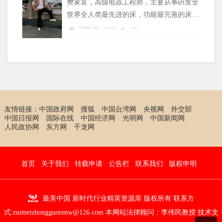
樊家富，高级电器工程师，主要从事硏发全
水分测定方法是学术空白。
世界全人类最先进的床，功能最完善的床，
占领全人类全世界床业市场。
时代楷模
2/21/2024
11921
友情链接：
中国政府网
搜狐
中国台湾网
央视网
外交部
中国日报网
国际在线
中国经济网
光明网
中国新闻网
人民政协网
东方网
千龙网
首页
关于我们
转载申请
公告栏
联系我们
版权申明
最美中国 新时代行业精英资源库 版权所有 联系方
式:zuimeizhongguorenw@126.com 本网站法律顾问：
李伟民教授
技术支