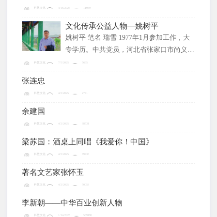
入爱国主义教育书籍《迈向新征程》并获得
等专科学校。1966年9月至1984年先后在乡
科教文化
4/16/2025
11989
荣誉证书，荣获“新时代奋斗模范·胡荣江”
农科站、县农业大学、县农科所及县农业中
勋章。同年7月被聘为2022传统文化传承与
文化传承公益人物—姚树平
心从事水稻育种及栽培研究、农业教学及技
发展高峰论坛名誉理事，荣获“新百年·文学
姚树平 笔名 瑞雪 1977年1月参加工作，大
术推广工作。
专学历。中共党员，河北省张家口市尚义第
一中学，教师，中国诗歌学会会员、北京炎
科教文化
7/5/2025
5665
黄文化研究院会员、《青年文学家》作家理
张连忠
事会理事。2018年退休。
科教文化
4/2/2025
2771
余建国
科教文化
4/2/2025
68531
梁苏国：酒桌上同唱《我爱你！中国》
科教文化
4/2/2025
89435
著名文艺家张怀玉
科教文化
4/2/2025
70058
李新朝——中华百业创新人物
科教文化
1/14/2025
569190