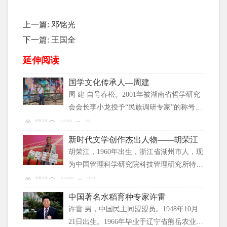
上一篇:
邓铭光
下一篇:
王国全
延伸阅读
国学文化传承人—周建
周 建 自号春松。2001年被湖南省哲学研究
会会长李小龙授予“民族调研专家”的称号，
邀请参加了在湖南省张家界召开的“中国老
科教文化
5/3/2026
8571
子思想学术研讨会”。2012年五一被劳动最
新时代文学创作杰出人物——胡荣江
光荣组委会作为特邀嘉宾贵宾出席参加全国
胡荣江，1960年出生，浙江省湖州市人，现
劳动英模与先进人物事迹报告会。
为中国管理科学研究院科技管理研究所特约
研究员，客座教授。长期以来，心系祖国，
科教文化
8/18/2025
11164
爱好诗歌，拼搏奋斗，著有诗集《农民的心
中国著名水稻育种专家许雷
声--胡荣江诗歌集》。 2022年4月，《文明
许雷 男，中国民主同盟盟员。1948年10月
的起点》《未来引领一切》等6首诗歌被编
21日出生。1966年毕业于辽宁省熊岳农业高