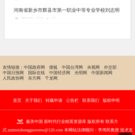
河南省新乡市辉县市第一职业中等专业学校刘志明
科教文化
4/10/2025
15141
友情链接：
中国政府网
搜狐
中国台湾网
央视网
外交部
中国日报网
国际在线
中国经济网
光明网
中国新闻网
人民政协网
东方网
千龙网
首页
关于我们
转载申请
公告栏
联系我们
版权申明
最美中国 新时代行业精英资源库 版权所有 联系方
式:zuimeizhongguorenw@126.com 本网站法律顾问：
李伟民教授
技术支